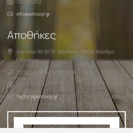
2104121262
info@etroxyl.gr
Αποθήκες
Λούτσας 80, ΒΙ.ΠΕ. Μάνδρας, 19600, Μάνδρα
Ελευσίνας
2105558269 & 2105555058
2105550559
factory@etroxyl.gr