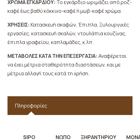
ΧΡΩΜΑ ΕΓΚΑΡΔΙΟΥ:
Το εγκάρδιο ωριμάζει από ροζ-
καφέ έως βαθύ κόκκινο-καφέ ή μωβ-καφέ χρώμα.
ΧΡΗΣΕΙΣ:
Κατασκευή σκαφών, Έπιπλα, Ξυλουργικές
εργασίες, κατασκευή σκαλών, ντουλάπια κουζίνας,
έπιπλα γραφείου, καπλαμάδες, κ.λπ.
ΜΕΤΑΒΟΛΕΣ ΚΑΤΑ ΤΗΝ ΕΠΕΞΕΡΓΑΣΙΑ:
Αναφέρεται
να έχει μέτρια σταθερότητα διαστάσεων, και με
μέτρια αλλαγή τους κατά τη χρήση.
Πληροφορίες
SIPO
ΝΩΠΟ
ΞΗΡΑΝΤΗΡΙΟΥ
ΜΟΝ