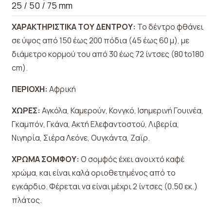
25 / 50 / 75 mm
ΧΑΡΑΚΤΗΡΙΣΤΙΚΑ ΤΟΥ ΔΕΝΤΡΟΥ:
Το δέντρο φθάνει
σε ύψος από 150 έως 200 πόδια (45 έως 60 μ), με
διάμετρο κορμού του από 30 έως 72 ίντσες (80 to180
cm).
ΠΕΡΙΟΧΗ:
Αφρική
ΧΩΡΕΣ:
Αγκόλα, Καμερούν, Κονγκό, Ισημερινή Γουινέα,
Γκαμπόν, Γκάνα, Ακτή Ελεφαντοστού, Λιβερία,
Νιγηρία, Σιέρα Λεόνε, Ουγκάντα, Ζαϊρ.
ΧΡΩΜΑ ΣΟΜΦΟΥ:
Ο σομφός έχει ανοιχτό καφέ
χρώμα, και είναι καλά οριοθετημένος από το
εγκάρδιο. Φέρεται να είναι μέχρι 2 ίντσες (0.50 εκ.)
πλάτος.