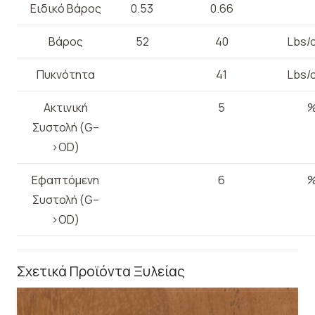
Ειδικό Βάρος
0.53
0.66
Βάρος
52
40
Lbs/c
Πυκνότητα
41
Lbs/c
Ακτινική
5
Συστολή (G–
>OD)
Εφαπτόμενη
6
Συστολή (G–
>OD)
Σχετικά Προϊόντα Ξυλείας