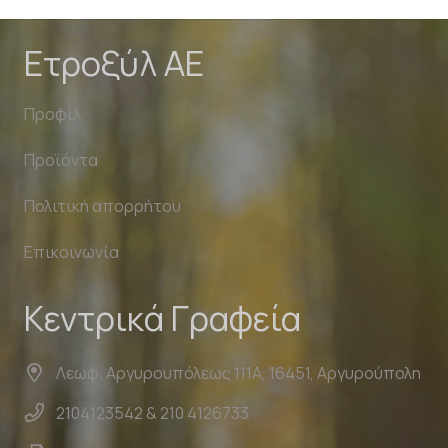
Ετροξύλ ΑΕ
Προφίλ
Προϊόντα
Πολιτική απορρήτου
Επικοινωνία
Κεντρικά Γραφεία
Λεωφ. Αργυρουπόλεως 111Α, 16451, Αργυρούπολη
2104123542 & 210 4126733