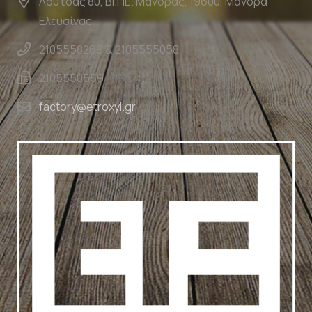
Λούτσας 80, ΒΙ.ΠΕ. Μάνδρας, 19600, Μάνδρα
Ελευσίνας
2105558269 & 2105555058
2105550559
factory@etroxyl.gr