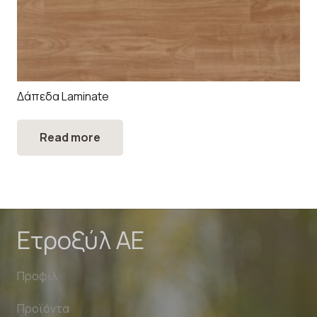
Δάπεδα Laminate
Read more
Ετροξύλ ΑΕ
Προφίλ
Προϊόντα