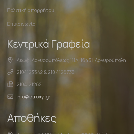
Πολιτική απορρήτου
Επικοινωνία
Κεντρικά Γραφεία
Λεωφ. Αργυρουπόλεως 111Α, 16451, Αργυρούπολη
2104123542 & 210 4126733
2104121262
info@etroxyl.gr
Αποθήκες