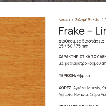
Αρχική
/
Σκληρή Ξυλεία
/
Frake – L
Διαθέσιμες διαστάσεις:
25 / 50 / 75 mm
ΧΑΡΑΚΤΗΡΙΣΤΙΚΑ ΤΟΥ ΔΕ
μ.), με διάμετρο κορμού απ
ΠΕΡΙΟΧΗ:
Αφρική.
ΧΩΡΕΣ:
Αγκόλα, Μπενίν, Κ
Λιβερία, Νιγηρία, Σιέρα Λε