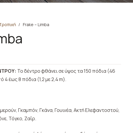
Τροπική
/
Frake – Limba
imba
ΝΤΡΟΥ:
Το δέντρο φθάνει σε ύψος τα 150 πόδια (46
ό 4 έως 8 πόδια (1,2 με 2,4 m).
αμερούν, Γκαμπόν, Γκάνα, Γουινέα, Ακτή Ελεφαντοστού,
όνε, Τόγκο, Ζαΐρ.