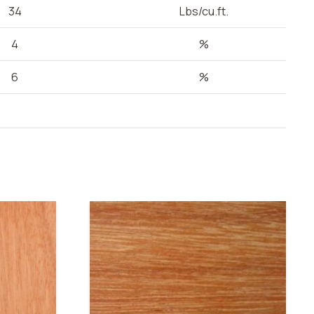
34
Lbs/cu.ft.
4
%
6
%