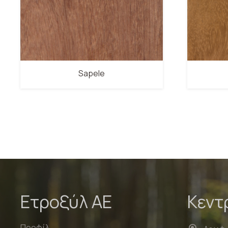
Sapele
Ετροξύλ ΑΕ
Κεντ
Προφίλ