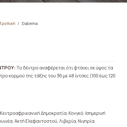
Τροπική
/
Dabema
ΝΤΡΟΥ:
Το δέντρο αναφέρεται ότι φτάνει σε ύψος τα
ετρο κορμού της τάξης του 36 με 48 ίντσες (100 έως 120
 Κεντροαφρικανική Δημοκρατία, Κονγκό, Ισημερινή
ουινέα, Ακτή Ελεφαντοστού, Λιβερία, Νιγηρία,