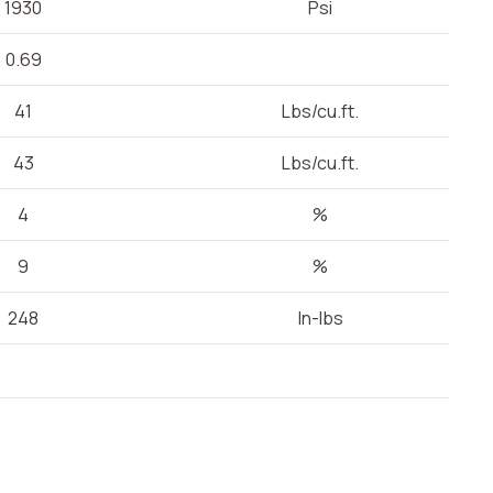
1930
Psi
0.69
41
Lbs/cu.ft.
43
Lbs/cu.ft.
4
%
9
%
248
In-lbs