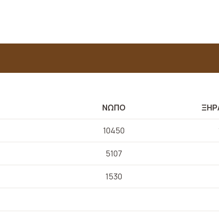
ΝΩΠΟ
ΞΗΡ
10450
5107
1530