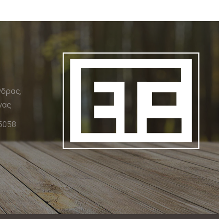
νδρας,
νας
5058