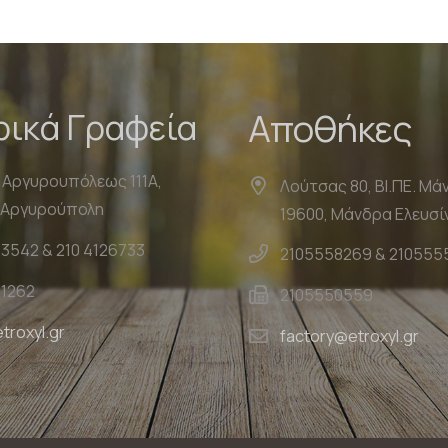
ρικά Γραφεία
Αποθήκες
 Αργυρουπόλεως 111Α,
Λούτσας 80, ΒΙ.ΠΕ. Μά
, Αργυρούπολη
19600, Μάνδρα Ελευσί
23542 & 210 4126733
2105558269 & 210555
21262
2105550559
troxyl.gr
factory@etroxyl.gr