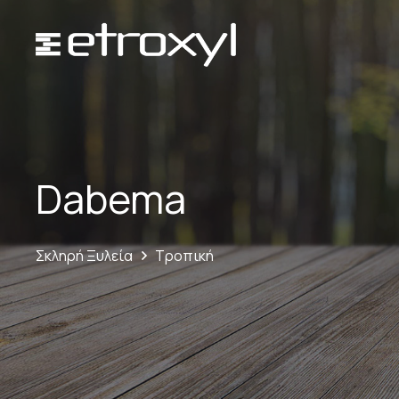
Dabema
Σκληρή Ξυλεία
Τροπική