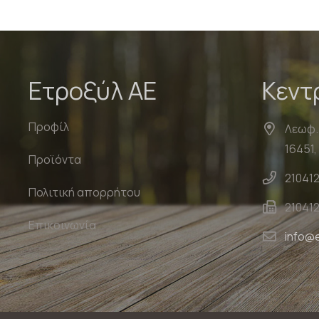
Ετροξύλ ΑΕ
Κεντ
Προφίλ
Λεωφ.
16451
Προϊόντα
21041
Πολιτική απορρήτου
21041
Επικοινωνία
info@e