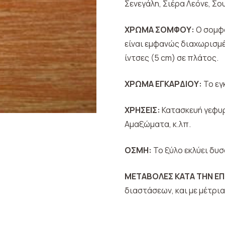
Σενεγάλη, Σιέρα Λεόνε, Σο
ΧΡΩΜΑ ΣΟΜΦΟΥ:
Ο σομφό
είναι εμφανώς διαχωρισμέ
ίντσες (5 cm) σε πλάτος.
ΧΡΩΜΑ ΕΓΚΑΡΔΙΟΥ:
Το εγ
ΧΡΗΣΕΙΣ:
Κατασκευή γεφυρ
Αμαξώματα, κ.λπ.
ΟΣΜΗ:
Το ξύλο εκλύει δυ
ΜΕΤΑΒΟΛΕΣ ΚΑΤΑ ΤΗΝ ΕΠ
διαστάσεων, και με μέτρια