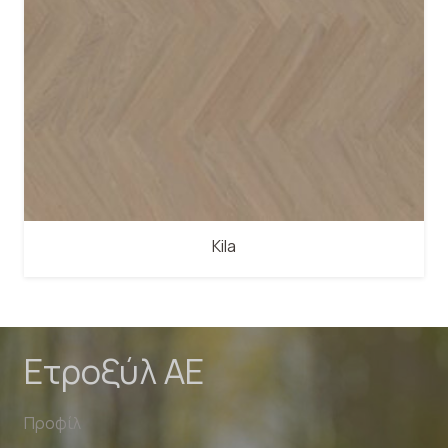
Kila
Ετροξύλ ΑΕ
Προφίλ