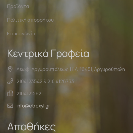
Προϊόντα
Πολιτική απορρήτου
Επικοινωνία
Κεντρικά Γραφεία
Λεωφ. Αργυρουπόλεως 111Α, 16451, Αργυρούπολη
2104123542 & 210 4126733
2104121262
info@etroxyl.gr
Αποθήκες