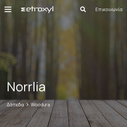
Επικοινωνία
Norrlia
Δάπεδα
Woodura