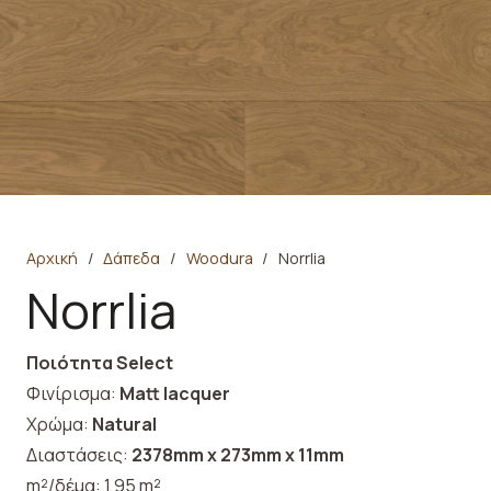
Αρχική
/
Δάπεδα
/
Woodura
/
Norrlia
Norrlia
Ποιότητα Select
Φινίρισμα:
Matt lacquer
Χρώμα:
Natural
Διαστάσεις:
2378mm x 273mm x 11mm
m²/δέμα: 1,95 m²