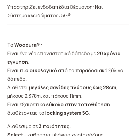
Υποστηρίζει ενδοδαπέδια θέρμανση: Ναι
Σύστημα κλειδώματος: 5G®
Το
Woodura®
:
Είναι ένα νέο επαναστατικό δάπεδο με
20 χρόνια
εγγύηση
.
Είναι
πιο οικολογικό
από το παραδοσιακό ξύλινο
δάπεδο.
Διαθέτει
μεγάλες σανίδες πλάτους έως 28cm
,
μήκους 2,378m. και πάχους 11mm.
Είναι εξαιρετικά
εύκολο στην τοποθέτηση
διαθέτοντας το
locking system 5G
.
Διαθέσιμο σε
3 ποιότητες
:
Select
– καθαρή επιφάνεια χωρίς ρόζους