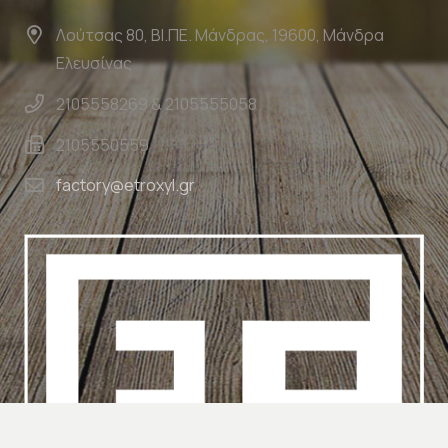
Λούτσας 80, ΒΙ.ΠΕ. Μάνδρας, 19600, Μάνδρα
Ελευσίνας
2105558269 & 2105555058
2105550559
factory@etroxyl.gr