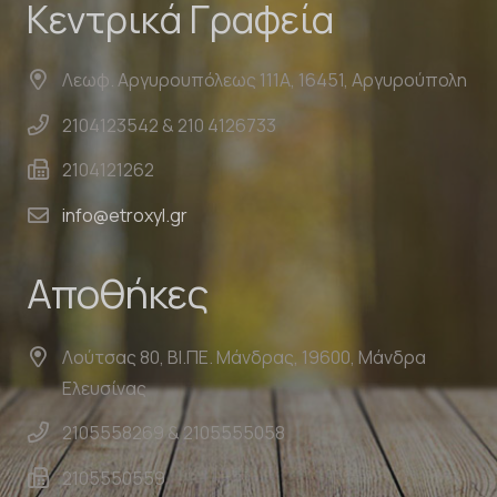
Κεντρικά Γραφεία
Λεωφ. Αργυρουπόλεως 111Α, 16451, Αργυρούπολη
2104123542 & 210 4126733
2104121262
info@etroxyl.gr
Αποθήκες
Λούτσας 80, ΒΙ.ΠΕ. Μάνδρας, 19600, Μάνδρα
Ελευσίνας
2105558269 & 2105555058
2105550559