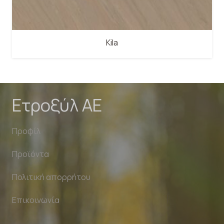
Kila
Ετροξύλ ΑΕ
Προφίλ
Προϊόντα
Πολιτική απορρήτου
Επικοινωνία