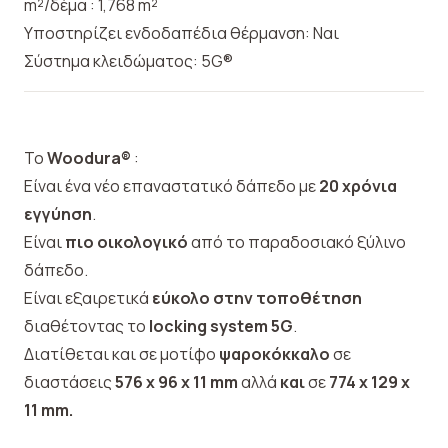
m²/δέμα : 1,768 m²
Υποστηρίζει ενδοδαπέδια θέρμανση: Ναι
Σύστημα κλειδώματος: 5G®
Το
Woodura®
:
Είναι ένα νέο επαναστατικό δάπεδο με
20 χρόνια
εγγύηση
.
Είναι
πιο οικολογικό
από το παραδοσιακό ξύλινο
δάπεδο.
Είναι εξαιρετικά
εύκολο στην τοποθέτηση
διαθέτοντας το
locking system 5G
.
Διατίθεται και σε μοτίφο
ψαροκόκκαλο
σε
διαστάσεις
576 x 96 x 11 mm
αλλά
και
σε
774 x 129 x
11 mm.