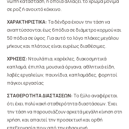
νωπή κατάσταση, η οποία αλλάζει το χρώμα μόνιμα
σε ροζ ή ανοιχτό κόκκινο.
ΧΑΡΑΚΤΗΡΙΣΤΙΚΑ:
Τα δένδρα έχουν την τάση να
αναπτύσσονται έως 6πόδια σε διάμετρο κορμού και
50 πόδια σε ύψος. Για αυτό το λόγο πλάκες μεγάλου
μήκους και πλάτους είναι ευρέως διαθέσιμες.
ΧΡΗΣΕΙΣ:
Ντουλάπια, καρέκλες, διακοσμητικά
καπλαμά, έπιπλα, μουσικά όργανα, αθλητικά είδη,
λαβές εργαλείων, παιχνίδια, καπλαμάδες, φορητοί
πάγκοι εργασίας
ΣΤΑΘΕΡΟΤΗΤΑ ΔΙΑΣΤΑΣΕΩΝ:
Το ξύλο αναφέρεται
ότι έχει πολύ κακή σταθερότητα διαστάσεων. Έχει
την τάση να παρουσιάζουν αρκετά μεγάλη κίνηση στη
χρήση, και απαιτεί την προσεκτική και ορθή
επεξεργασία πριν από την εφαρμογή.