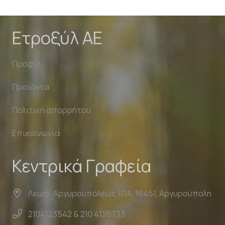
Ετροξύλ ΑΕ
Προφίλ
Προϊόντα
Πολιτική απορρήτου
Επικοινωνία
Κεντρικά Γραφεία
Λεωφ. Αργυρουπόλεως 111Α, 16451, Αργυρούπολη
2104123542 & 210 4126733