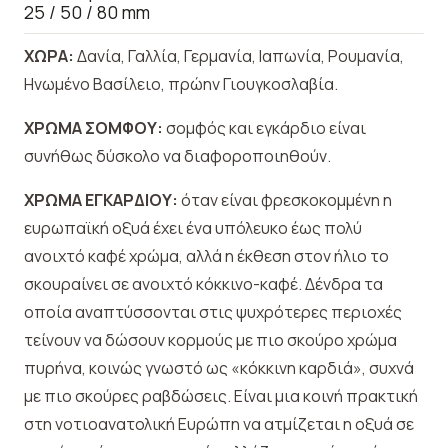
25 / 50 / 80 mm
ΧΩΡΑ:
Δανία, Γαλλία, Γερμανία, Ιαπωνία, Ρουμανία,
Ηνωμένο Βασίλειο, πρώην Γιουγκοσλαβία.
ΧΡΩΜΑ ΣΟΜΦΟΥ:
σομφός και εγκάρδιο είναι
συνήθως δύσκολο να διαφοροποιηθούν.
ΧΡΩΜΑ ΕΓΚΑΡΔΙΟΥ:
όταν είναι φρεσκοκομμένη η
ευρωπαϊκή οξυά έχει ένα υπόλευκο έως πολύ
ανοιχτό καφέ χρώμα, αλλά η έκθεση στον ήλιο το
σκουραίνει σε ανοιχτό κόκκινο-καφέ. Δένδρα τα
οποία αναπτύσσονται στις ψυχρότερες περιοχές
τείνουν να δώσουν κορμούς με πιο σκούρο χρώμα
πυρήνα, κοινώς γνωστό ως «κόκκινη καρδιά», συχνά
με πιο σκούρες ραβδώσεις. Είναι μια κοινή πρακτική
στη νοτιοανατολική Ευρώπη να ατμίζεται η οξυά σε