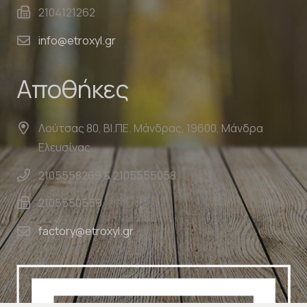
2104121262
info@etroxyl.gr
Αποθήκες
Λούτσας 80, ΒΙ.ΠΕ. Μάνδρας, 19600, Μάνδρα
Ελευσίνας
2105558269 & 2105555058
2105550559
factory@etroxyl.gr