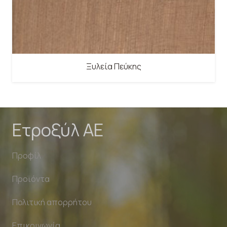
Ξυλεία Πεύκης
Ετροξύλ ΑΕ
Προφίλ
Προϊόντα
Πολιτική απορρήτου
Επικοινωνία