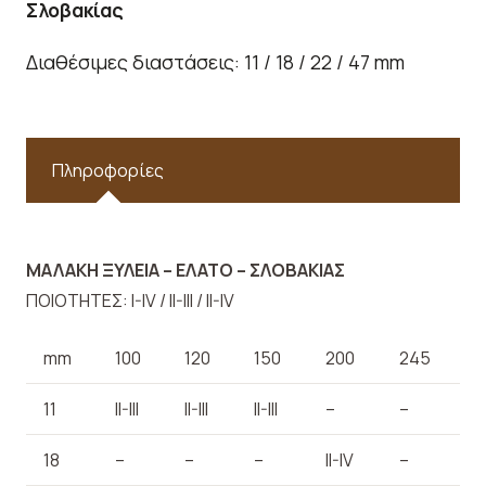
Σλοβακίας
Διαθέσιμες διαστάσεις: 11 / 18 / 22 / 47 mm
Πληροφορίες
ΜΑΛΑΚΗ ΞΥΛΕΙΑ – ΕΛΑΤΟ – ΣΛΟΒΑΚΙΑΣ
ΠΟΙΟΤΗΤΕΣ: I-IV / II-III / II-IV
mm
100
120
150
200
245
11
II-III
II-III
II-III
–
–
18
–
–
–
II-IV
–