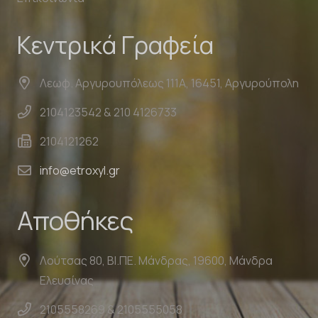
Κεντρικά Γραφεία
Λεωφ. Αργυρουπόλεως 111Α, 16451, Αργυρούπολη
2104123542 & 210 4126733
2104121262
info@etroxyl.gr
Αποθήκες
Λούτσας 80, ΒΙ.ΠΕ. Μάνδρας, 19600, Μάνδρα
Ελευσίνας
2105558269 & 2105555058