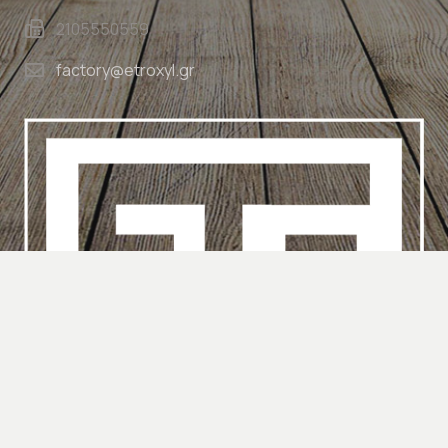
2105550559
factory@etroxyl.gr